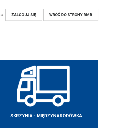
to.
ZALOGUJ SIĘ
WRÓĆ DO STRONY BMB
SKRZYNIA - MIĘDZYNARODÓWKA